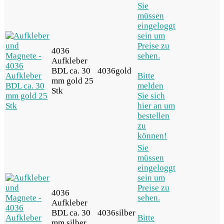
Sie
müssen
eingeloggt
sein um
Preise zu
4036
sehen.
Aufkleber
BDL ca. 30
4036gold
Bitte
mm gold 25
melden
Stk
Sie sich
hier an um
bestellen
zu
können!
Sie
müssen
eingeloggt
sein um
Preise zu
4036
sehen.
Aufkleber
BDL ca. 30
4036silber
Bitte
mm silber