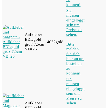
können!
Sie
müssen
eingeloggt
sein um
Preise zu
Aufkleber
sehen.
BDL gold
4032gold
groß 7,5cm
Bitte
VE=25
melden
Sie sich
hier an um
bestellen
zu
können!
Sie
müssen
eingeloggt
sein um
Preise zu
Aufkleber
sehen.
BDL gold