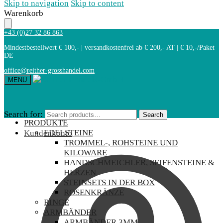
Skip to navigation
Skip to content
Warenkorb
+43 (0)27 32 86 863
Mindestbestellwert € 100,- | versandkostenfrei ab € 200,- AT | € 10,-/Paket
DE
office@reither-grosshandel.com
MENU
Search for:
Search
PRODUKTE
EDELSTEINE
Kundenkonto
TROMMEL-, ROHSTEINE UND
KILOWARE
HANDSCHMEICHLER, SEIFENSTEINE &
HERZEN
STEINSETS IN DER BOX
ROSENKRÄNZE
RINGE
ARMBÄNDER
ARMBÄNDER 3MM