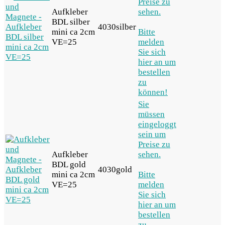
Preise zu
Aufkleber
sehen.
BDL silber
4030silber
mini ca 2cm
Bitte
VE=25
melden
Sie sich
hier an um
bestellen
zu
können!
Sie
müssen
eingeloggt
sein um
Preise zu
Aufkleber
sehen.
BDL gold
4030gold
mini ca 2cm
Bitte
VE=25
melden
Sie sich
hier an um
bestellen
zu