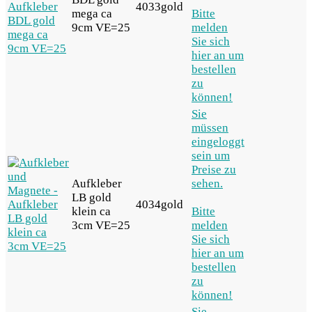
4033gold
mega ca
Bitte
9cm VE=25
melden
Sie sich
hier an um
bestellen
zu
können!
Sie
müssen
eingeloggt
sein um
Preise zu
Aufkleber
sehen.
LB gold
4034gold
klein ca
Bitte
3cm VE=25
melden
Sie sich
hier an um
bestellen
zu
können!
Sie