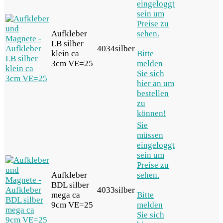
eingeloggt
sein um
Preise zu
Aufkleber
sehen.
LB silber
4034silber
klein ca
Bitte
3cm VE=25
melden
Sie sich
hier an um
bestellen
zu
können!
Sie
müssen
eingeloggt
sein um
Preise zu
Aufkleber
sehen.
BDL silber
4033silber
mega ca
Bitte
9cm VE=25
melden
Sie sich