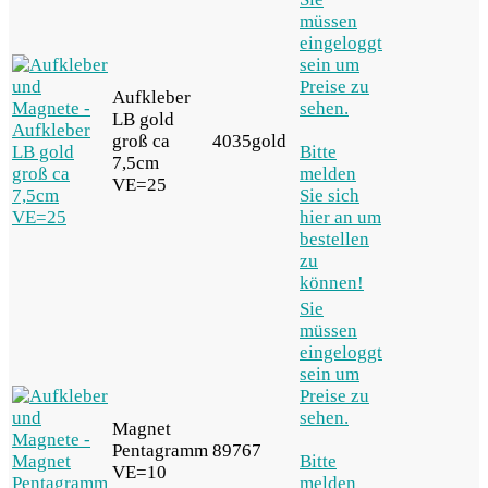
müssen
eingeloggt
sein um
Preise zu
Aufkleber
sehen.
LB gold
groß ca
4035gold
Bitte
7,5cm
melden
VE=25
Sie sich
hier an um
bestellen
zu
können!
Sie
müssen
eingeloggt
sein um
Preise zu
sehen.
Magnet
Pentagramm
89767
Bitte
VE=10
melden