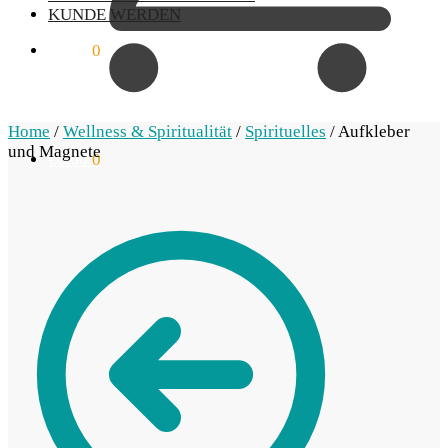
KUNDE WERDEN
€
0.00
0
Home
/
Wellness & Spiritualität
/
Spirituelles
/
Aufkleber
und Magnete
€
0.00
0