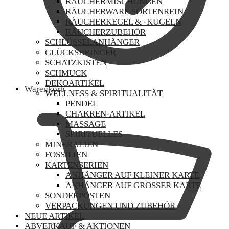
RÄUCHERMISCHUNGEN
RÄUCHERWARE SORTENREIN
RÄUCHERKEGEL & -KUGELN
RÄUCHERZUBEHÖR
SCHLÜSSELANHÄNGER
GLÜCKSBRINGER
SCHATZKISTEN
SCHMUCK
DEKOARTIKEL
Warenkorb
WELLNESS & SPIRITUALITÄT
PENDEL
CHAKREN-ARTIKEL
MASSAGE
SPIRITUELLES
MINERALIEN
FOSSILIEN
KARTENSERIEN
ANHÄNGER AUF KLEINER KARTE
ANHÄNGER AUF GROSSER KARTE
SONDERPOSTEN
VERPACKUNGEN UND ZUBEHÖR
NEUE ARTIKEL
ABVERKAUF & AKTIONEN