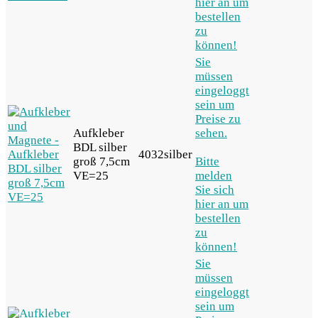
hier an um
bestellen
zu
können!
Sie
müssen
eingeloggt
sein um
Preise zu
Aufkleber
sehen.
BDL silber
4032silber
groß 7,5cm
Bitte
VE=25
melden
Sie sich
hier an um
bestellen
zu
können!
Sie
müssen
eingeloggt
sein um