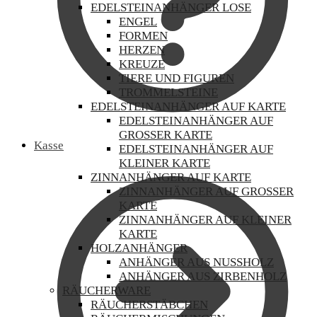
EDELSTEINANHÄNGER LOSE
ENGEL
FORMEN
HERZEN
KREUZE
TIERE UND FIGUREN
TROMMELSTEINE
EDELSTEINANHÄNGER AUF KARTE
EDELSTEINANHÄNGER AUF
GROSSER KARTE
Kasse
EDELSTEINANHÄNGER AUF
KLEINER KARTE
ZINNANHÄNGER AUF KARTE
ZINNANHÄNGER AUF GROSSER K
ARTE
ZINNANHÄNGER AUF KLEINER
KARTE
HOLZANHÄNGER
ANHÄNGER AUS NUSSHOLZ
ANHÄNGER AUS ZIRBENHOLZ
RÄUCHERWARE
RÄUCHERSTÄBCHEN