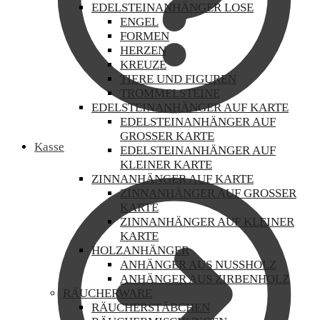
EDELSTEINANHÄNGER LOSE
ENGEL
FORMEN
HERZEN
KREUZE
TIERE UND FIGUREN
TROMMELSTEINE
EDELSTEINANHÄNGER AUF KARTE
EDELSTEINANHÄNGER AUF
GROSSER KARTE
Kasse
EDELSTEINANHÄNGER AUF
KLEINER KARTE
ZINNANHÄNGER AUF KARTE
ZINNANHÄNGER AUF GROSSER K
ARTE
ZINNANHÄNGER AUF KLEINER
KARTE
HOLZANHÄNGER
ANHÄNGER AUS NUSSHOLZ
ANHÄNGER AUS ZIRBENHOLZ
RÄUCHERWARE
RÄUCHERSTÄBCHEN