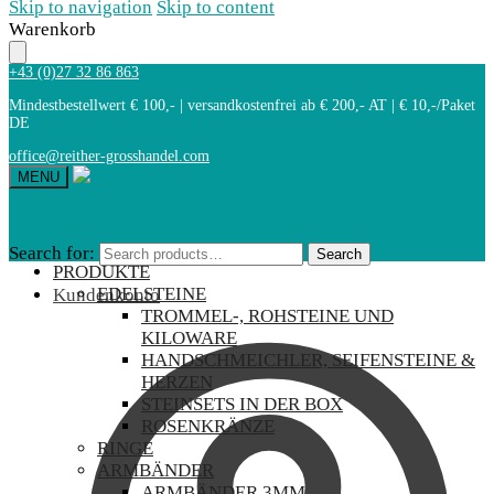
Skip to navigation
Skip to content
Warenkorb
+43 (0)27 32 86 863
Mindestbestellwert € 100,- | versandkostenfrei ab € 200,- AT | € 10,-/Paket
DE
office@reither-grosshandel.com
MENU
Search for:
Search
PRODUKTE
EDELSTEINE
Kundenkonto
TROMMEL-, ROHSTEINE UND
KILOWARE
HANDSCHMEICHLER, SEIFENSTEINE &
HERZEN
STEINSETS IN DER BOX
ROSENKRÄNZE
RINGE
ARMBÄNDER
ARMBÄNDER 3MM