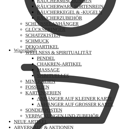
RÄUCHERMISCHUNGEN
RÄUCHERWARE SORTENREIN
RÄUCHERKEGEL & -KUGELN
RÄUCHERZUBEHÖR
SCHLÜSSELANHÄNGER
GLÜCKSBRINGER
SCHATZKISTEN
SCHMUCK
DEKOARTIKEL
Warenkorb
WELLNESS & SPIRITUALITÄT
PENDEL
CHAKREN-ARTIKEL
MASSAGE
SPIRITUELLES
MINERALIEN
FOSSILIEN
KARTENSERIEN
ANHÄNGER AUF KLEINER KARTE
ANHÄNGER AUF GROSSER KARTE
SONDERPOSTEN
VERPACKUNGEN UND ZUBEHÖR
NEUE ARTIKEL
ABVERKAUF & AKTIONEN