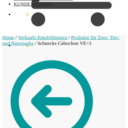
KUNDE WERDEN
€
0.00
0
Home
/
Verkaufs-Empfehlungen
/
Produkte für Zoos, Tier-
und Naturparks
/
Schnecke Cabochon VE=3
€
0.00
0